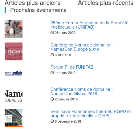
Navigation
Articles plus anciens
Articles plus récents
Prochains événements
des
articles
25ème Forum Européen de la Propriété
Intellectuelle (UNIFAB)
26 mars 2020
Conférence Noms de domaine :
NamesCon Europe 2019
3 juin 2019
Forum PI de l’UNIFAB
14 mars 2019
Conférence Noms de domaine :
NamesCon Global 2019
26 janvier 2019
Séminaire Plateformes Internet, RGPD et
propriété intellectuelle – CEIPI
6 décembre 2018