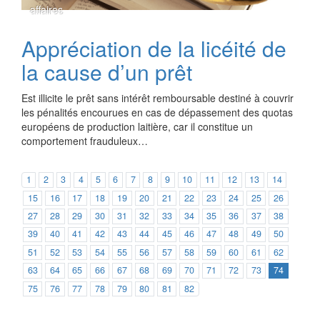
affaires
Appréciation de la licéité de
la cause d’un prêt
Est illicite le prêt sans intérêt remboursable destiné à couvrir
les pénalités encourues en cas de dépassement des quotas
européens de production laitière, car il constitue un
comportement frauduleux…
1
2
3
4
5
6
7
8
9
10
11
12
13
14
15
16
17
18
19
20
21
22
23
24
25
26
27
28
29
30
31
32
33
34
35
36
37
38
39
40
41
42
43
44
45
46
47
48
49
50
51
52
53
54
55
56
57
58
59
60
61
62
63
64
65
66
67
68
69
70
71
72
73
74
75
76
77
78
79
80
81
82