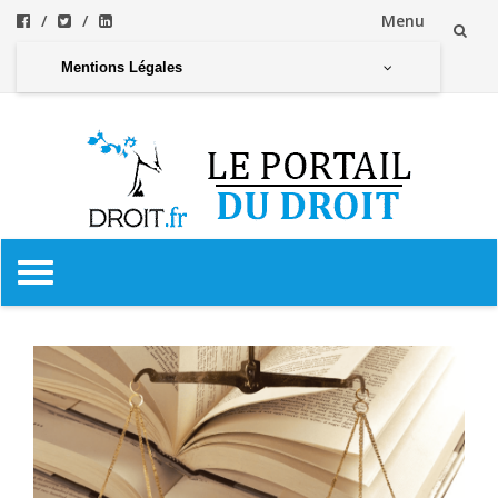
Menu
Aller
Mentions Légales
au
contenu
Aller
au
contenu